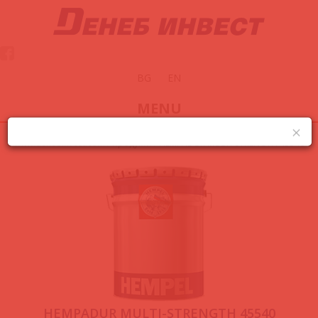
BG
EN
MENU
www.denebinvest.com
/
Продукти
/
HEMPADUR MULTI-STRENGTH 45540
HEMPADUR MULTI-STRENGTH 45540