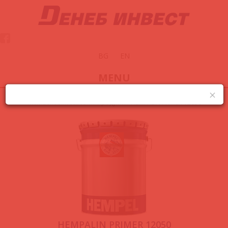
BG
EN
MENU
www.denebinvest.com
/
Продукти
/
HEMPALIN PRIMER 12050
HEMPALIN PRIMER 12050