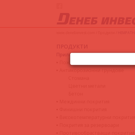
www.denebinvest.com
/
Продукти
/
HEMPATHA
ПРОДУКТИ
Приложения
Пожарозащитни покрития
Антикорозионни грундове
Стомана
Цветни метали
Бетон
Междинни покрития
Финишни покрития
Високотемпературни покрити
Покрития за резервоари
Противообрастващи покрития