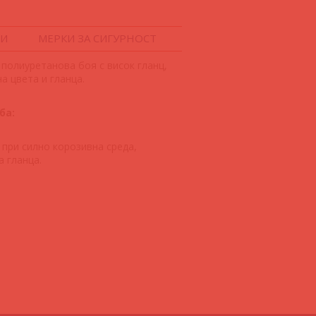
РИ
МЕРКИ ЗА СИГУРНОСТ
 полиуретанова боя с висок гланц,
а цвета и гланца.
ба:
 при силно корозивна среда,
а гланца.