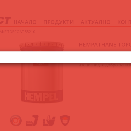
НАЧАЛО
ПРОДУКТИ
АКТУАЛНО
КОН
NE TOPCOAT 55210
HEMPATHANE TOPC
HEMPATHANE TOPCOAT 552
полиуретанова боя с вис
изоцианид, с добро запаз
я