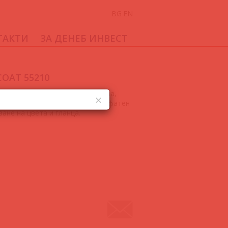
BG
EN
ТАКТИ
ЗА ДЕНЕБ ИНВЕСТ
OAT 55210
10 е друкомпонентна, акрилна,
ок гланц, втвърдяваща се с алифатен
ване на цвета и гланца.