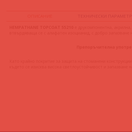
ОПИСАНИЕ
ТЕХНИЧЕСКИ ПАРАМЕТ
HEMPATHANE TOPCOAT 55210
е друкомпонентна, акрилна,
втвърдяваща се с алифатен изоцианид, с добро запазване н
Препоръчителна употре
Като крайно покритие за защита на стоманени конструкции
където се изисква висока светлоустойчивост и запазване н